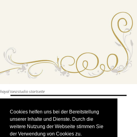
hayal tanzstudio startseite
Beitragsnavigation
VERÖFFENTLICHT IN
Cookies helfen uns bei der Bereitstellung
allongé tanzstudio –
unserer Inhalte und Dienste. Durch die
raumgestaltung studio 1
weitere Nutzung der Webseite stimmen Sie
der Verwendung von Cookies zu.