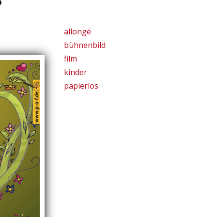
6
allongé
bühnenbild
film
kinder
papierlos