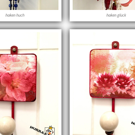
haken huch
haken glück