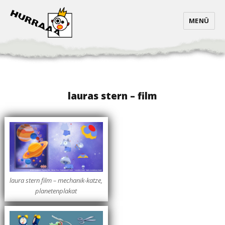
MENÜ
lauras stern – film
laura stern film – mechanik-katze,
planetenplakat